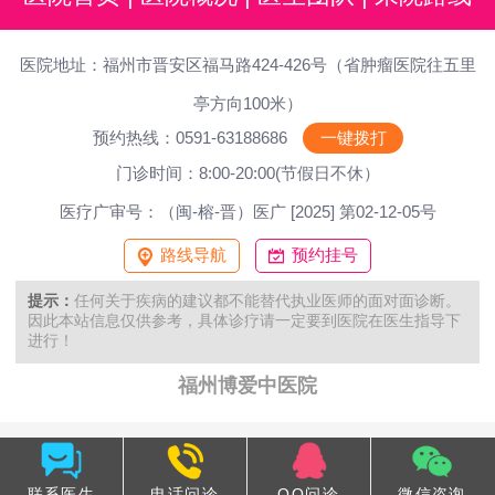
医院地址：福州市晋安区福马路424-426号（省肿瘤医院往五里
亭方向100米）
预约热线：0591-63188686
一键拨打
门诊时间：8:00-20:00(节假日不休）
医疗广审号：（闽-榕-晋）医广 [2025] 第02-12-05号
路线导航
预约挂号
提示：
任何关于疾病的建议都不能替代执业医师的面对面诊断。
因此本站信息仅供参考，具体诊疗请一定要到医院在医生指导下
进行！
福州博爱中医院
联系医生
电话问诊
QQ问诊
微信咨询