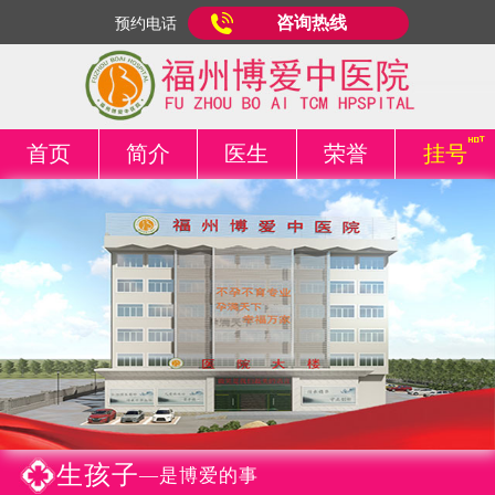
咨询热线
预约电话
首页
简介
医生
荣誉
挂号
生孩子
—是博爱的事