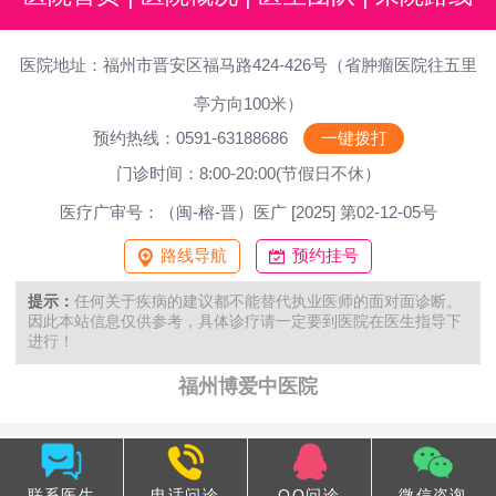
医院地址：福州市晋安区福马路424-426号（省肿瘤医院往五里
亭方向100米）
预约热线：0591-63188686
一键拨打
门诊时间：8:00-20:00(节假日不休）
医疗广审号：（闽-榕-晋）医广 [2025] 第02-12-05号
路线导航
预约挂号
提示：
任何关于疾病的建议都不能替代执业医师的面对面诊断。
因此本站信息仅供参考，具体诊疗请一定要到医院在医生指导下
进行！
福州博爱中医院
联系医生
电话问诊
QQ问诊
微信咨询