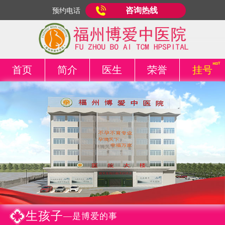
咨询热线
预约电话
首页
简介
医生
荣誉
挂号
生孩子
—是博爱的事