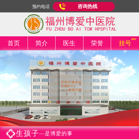
咨询热线
预约电话
首页
简介
医生
荣誉
挂号
生孩子
—是博爱的事