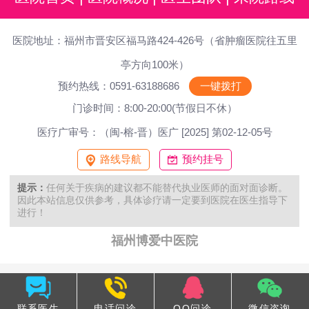
医院地址：福州市晋安区福马路424-426号（省肿瘤医院往五里
亭方向100米）
预约热线：0591-63188686
一键拨打
门诊时间：8:00-20:00(节假日不休）
医疗广审号：（闽-榕-晋）医广 [2025] 第02-12-05号
路线导航
预约挂号
提示：
任何关于疾病的建议都不能替代执业医师的面对面诊断。
因此本站信息仅供参考，具体诊疗请一定要到医院在医生指导下
进行！
福州博爱中医院
联系医生
电话问诊
QQ问诊
微信咨询