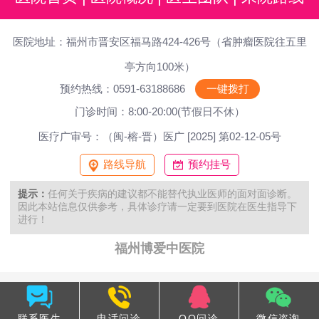
医院地址：福州市晋安区福马路424-426号（省肿瘤医院往五里
亭方向100米）
预约热线：0591-63188686
一键拨打
门诊时间：8:00-20:00(节假日不休）
医疗广审号：（闽-榕-晋）医广 [2025] 第02-12-05号
路线导航
预约挂号
提示：
任何关于疾病的建议都不能替代执业医师的面对面诊断。
因此本站信息仅供参考，具体诊疗请一定要到医院在医生指导下
进行！
福州博爱中医院
联系医生
电话问诊
QQ问诊
微信咨询