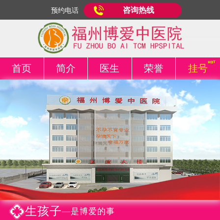
咨询热线
预约电话
首页
简介
医生
荣誉
挂号
生孩子
—是博爱的事