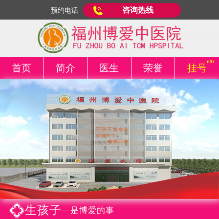
咨询热线
预约电话
首页
简介
医生
荣誉
挂号
生孩子
—是博爱的事