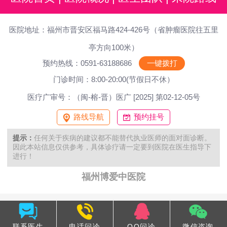
医院地址：福州市晋安区福马路424-426号（省肿瘤医院往五里
亭方向100米）
预约热线：0591-63188686
一键拨打
门诊时间：8:00-20:00(节假日不休）
医疗广审号：（闽-榕-晋）医广 [2025] 第02-12-05号
路线导航
预约挂号
提示：
任何关于疾病的建议都不能替代执业医师的面对面诊断。
因此本站信息仅供参考，具体诊疗请一定要到医院在医生指导下
进行！
福州博爱中医院
联系医生
电话问诊
QQ问诊
微信咨询