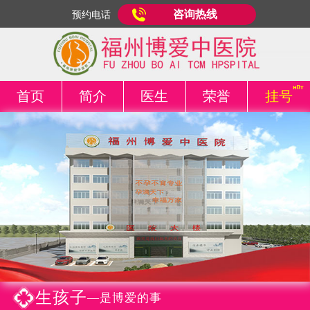
咨询热线
预约电话
首页
简介
医生
荣誉
挂号
生孩子
—是博爱的事