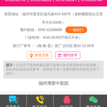
医院地址：福州市晋安区福马路424-426号（省肿瘤医院往五里
亭方向100米）
预约热线：0591-63188686
一键拨打
门诊时间：8:00-20:00(节假日不休）
医疗广审号：（闽-榕-晋）医广 [2025] 第02-12-05号
路线导航
预约挂号
提示：
任何关于疾病的建议都不能替代执业医师的面对面诊断。
因此本站信息仅供参考，具体诊疗请一定要到医院在医生指导下
进行！
福州博爱中医院
联系医生
电话问诊
QQ问诊
微信咨询